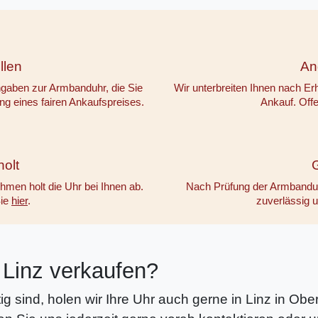
llen
An
ngaben zur Armbanduhr, die Sie
Wir unterbreiten Ihnen nach Er
ng eines fairen Ankaufspreises.
Ankauf. Offe
olt
G
hmen holt die Uhr bei Ihnen ab.
Nach Prüfung der Armbanduh
Sie
hier
.
zuverlässig u
 Linz verkaufen?
tig sind, holen wir Ihre Uhr auch gerne in Linz in Ob