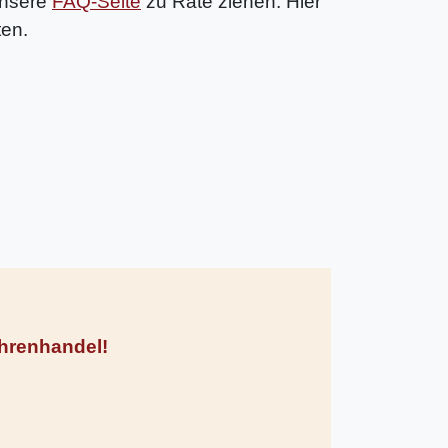
unsere
FAQ-Seite
zu Rate ziehen. Hier
ten.
Uhrenhandel!