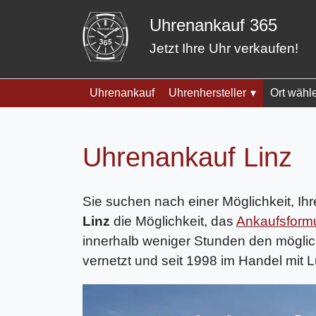
Skip
Uhrenankauf 365
to
content
Jetzt Ihre Uhr verkaufen!
Uhrenankauf
Uhrenhersteller
Ort wähl
Uhrenankauf Linz
Sie suchen nach einer Möglichkeit, Ih
Linz
die Möglichkeit, das
Ankaufsformu
innerhalb weniger Stunden den möglic
vernetzt und seit 1998 im Handel mit L