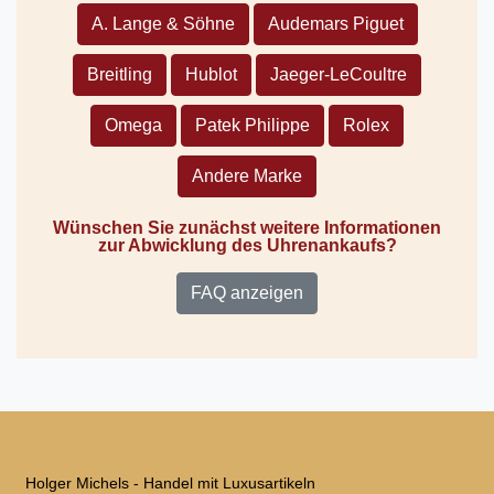
A. Lange & Söhne
Audemars Piguet
Breitling
Hublot
Jaeger-LeCoultre
Omega
Patek Philippe
Rolex
Andere Marke
Wünschen Sie zunächst weitere Informationen
zur Abwicklung des Uhrenankaufs?
FAQ anzeigen
Holger Michels - Handel mit Luxusartikeln