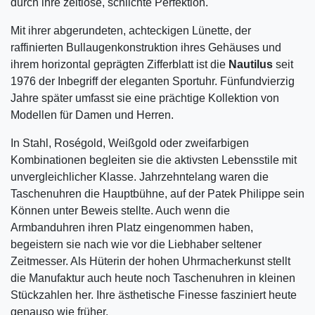
durch ihre zeitlose, schlichte Perfektion.
Mit ihrer abgerundeten, achteckigen Lünette, der
raffinierten Bullaugenkonstruktion ihres Gehäuses und
ihrem horizontal geprägten Zifferblatt ist die
Nautilus
seit
1976 der Inbegriff der eleganten Sportuhr. Fünfundvierzig
Jahre später umfasst sie eine prächtige Kollektion von
Modellen für Damen und Herren.
In Stahl, Roségold, Weißgold oder zweifarbigen
Kombinationen begleiten sie die aktivsten Lebensstile mit
unvergleichlicher Klasse. Jahrzehntelang waren die
Taschenuhren die Hauptbühne, auf der Patek Philippe sein
Können unter Beweis stellte. Auch wenn die
Armbanduhren ihren Platz eingenommen haben,
begeistern sie nach wie vor die Liebhaber seltener
Zeitmesser. Als Hüterin der hohen Uhrmacherkunst stellt
die Manufaktur auch heute noch Taschenuhren in kleinen
Stückzahlen her. Ihre ästhetische Finesse fasziniert heute
genauso wie früher.