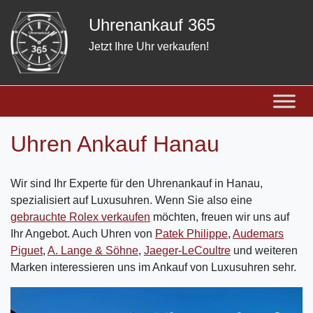
Skip
Uhrenankauf 365
to
content
Jetzt Ihre Uhr verkaufen!
Uhren Ankauf Hanau
Wir sind Ihr Experte für den Uhrenankauf in Hanau,
spezialisiert auf Luxusuhren. Wenn Sie also eine
gebrauchte Rolex verkaufen
möchten, freuen wir uns auf
Ihr Angebot. Auch Uhren von
Patek Philippe
,
Audemars
Piguet
,
A. Lange & Söhne
,
Jaeger-LeCoultre
und weiteren
Marken interessieren uns im Ankauf von Luxusuhren sehr.